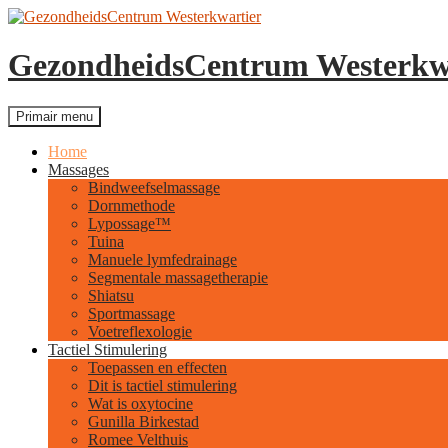
GezondheidsCentrum Westerkw
Zoeken
Ga
Primair menu
naar
de
Home
inhoud
Massages
Bindweefselmassage
Dornmethode
Lypossage™
Tuina
Manuele lymfedrainage
Segmentale massagetherapie
Shiatsu
Sportmassage
Voetreflexologie
Tactiel Stimulering
Toepassen en effecten
Dit is tactiel stimulering
Wat is oxytocine
Gunilla Birkestad
Romee Velthuis