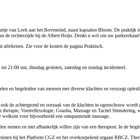
hartje van Leek aan het Boveneind, naast kapsalon Bloom. De praktijk is
aan de rechterzijde bij de Albert Heijn. Denkt u wel om uw parkeerkaart
nt afrekenen. Zie voor de kosten de pagina Praktisch.
ot 21:00 uur, dinsdag gesloten, zaterdag en zondag incidenteel.
len en begeleiden van mensen met diverse klachten en verzorgt opleidi
j ook de achtergrond en oorzaak van de klachten in ogenschouw wordt
ina therapie, Voetreflexologie, Guasha, Massage en Tactiel Stimulerin
te welkom voor bijvoorbeeld een ontspannende massage.
 nemen en niet afhankelijk willen zijn van een therapeut. In de beginp
loten bij het Platform CGZ en het overkoepelend orgaan RBCZ. Therap