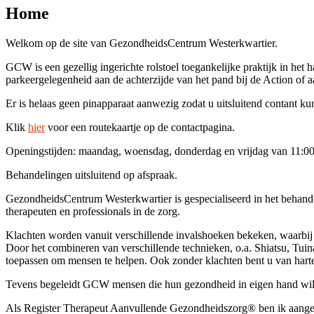
Home
Welkom op de site van GezondheidsCentrum Westerkwartier.
GCW is een gezellig ingerichte rolstoel toegankelijke praktijk in het 
parkeergelegenheid aan de achterzijde van het pand bij de Action of 
Er is helaas geen pinapparaat aanwezig zodat u uitsluitend contant ku
Klik
hier
voor een routekaartje op de contactpagina.
Openingstijden: maandag, woensdag, donderdag en vrijdag van 11:00 t
Behandelingen uitsluitend op afspraak.
GezondheidsCentrum Westerkwartier is gespecialiseerd in het behande
therapeuten en professionals in de zorg.
Klachten worden vanuit verschillende invalshoeken bekeken, waarbi
Door het combineren van verschillende technieken, o.a. Shiatsu, Tu
toepassen om mensen te helpen. Ook zonder klachten bent u van har
Tevens begeleidt GCW mensen die hun gezondheid in eigen hand willen
Als Register Therapeut Aanvullende Gezondheidszorg® ben ik aanges