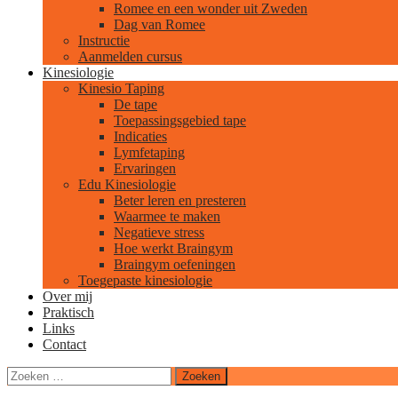
Romee en een wonder uit Zweden
Dag van Romee
Instructie
Aanmelden cursus
Kinesiologie
Kinesio Taping
De tape
Toepassingsgebied tape
Indicaties
Lymfetaping
Ervaringen
Edu Kinesiologie
Beter leren en presteren
Waarmee te maken
Negatieve stress
Hoe werkt Braingym
Braingym oefeningen
Toegepaste kinesiologie
Over mij
Praktisch
Links
Contact
Zoeken
naar: